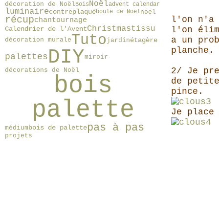
Noël
décoration de Noël
Bois
advent calendar
luminaire
contreplaqué
noel
boule de Noël
récup
l'on n'a
chantournage
Christmas
tissu
Calendrier de l'Avent
l'on éli
Tuto
a un pro
étagère
décoration murale
jardin
planche.
DIY
palettes
miroir
2/ Je pr
décorations de Noël
bois
de petit
pince.
palette
Je place
pas à pas
bois de palette
médium
projets