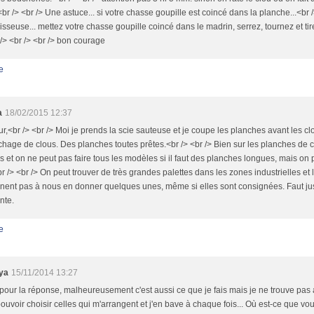
<br /> <br /> Une astuce... si votre chasse goupille est coincé dans la planche...<br /
a visseuse... mettez votre chasse goupille coincé dans le madrin, serrez, tournez et tire
 /> <br /> <br /> bon courage
e
a
18/02/2015 12:37
r,<br /> <br /> Moi je prends la scie sauteuse et je coupe les planches avant les cl
chage de clous. Des planches toutes prêtes.<br /> <br /> Bien sur les planches de ce
s et on ne peut pas faire tous les modèles si il faut des planches longues, mais on 
r /> <br /> On peut trouver de très grandes palettes dans les zones industrielles et 
nent pas à nous en donner quelques unes, même si elles sont consignées. Faut ju
nte.
e
ya
15/11/2014 13:27
pour la réponse, malheureusement c'est aussi ce que je fais mais je ne trouve pas 
ouvoir choisir celles qui m'arrangent et j'en bave à chaque fois... Où est-ce que vo