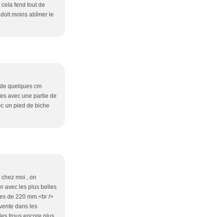
 cela fend tout de
e doit moins abîmer le
e de quelques cm
ties avec une partie de
vec un pied de biche
> chez moi , on
er avec les plus belles
mes de 220 mm.<br />
 vente dans les
 des trous encore plus