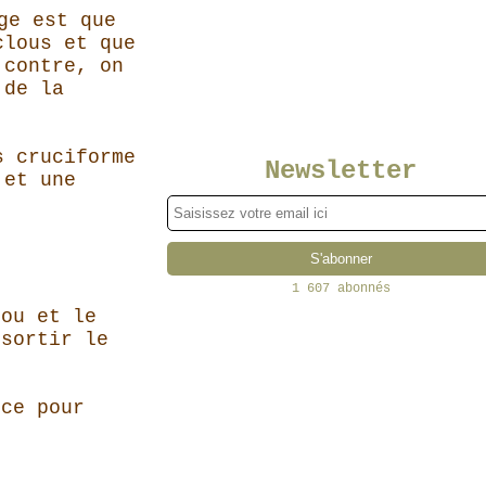
ge est que
clous et que
 contre, on
 de la
s cruciforme
Newsletter
 et une
1 607 abonnés
lou et le
ssortir le
nce pour