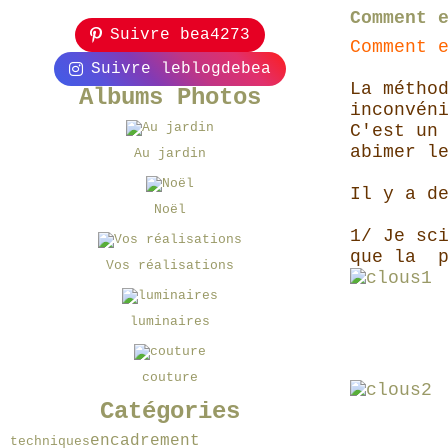
Comment 
Suivre bea4273
Comment 
Suivre leblogdebea
La métho
Albums Photos
inconvén
C'est un
abimer l
Au jardin
Il y a d
Noël
1/ Je sc
que la p
Vos réalisations
luminaires
couture
Catégories
encadrement
techniques