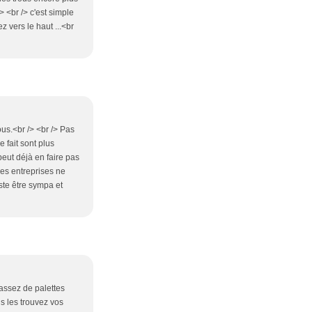
> <br /> c'est simple
z vers le haut ...<br
ous.<br /> <br /> Pas
 fait sont plus
peut déjà en faire pas
les entreprises ne
ste être sympa et
assez de palettes
us les trouvez vos