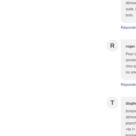
démont
suite.
bois.
Répondr
R
roger
Pour d
(envir
clou q
ou une
Répondr
T
titop
bonjou
démont
planch
<br />
bonnes