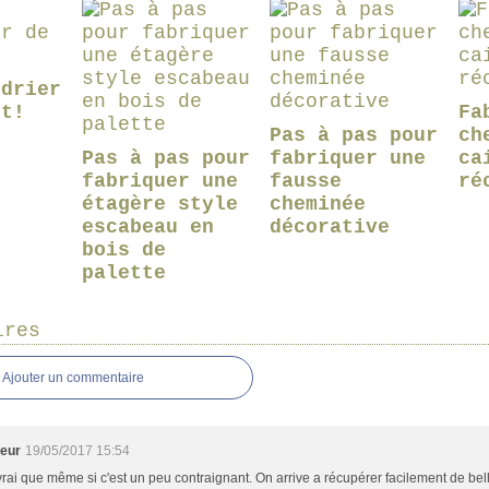
ndrier
nt!
Fa
Pas à pas pour
ch
Pas à pas pour
fabriquer une
ca
fabriquer une
fausse
ré
étagère style
cheminée
escabeau en
décorative
bois de
palette
ires
Ajouter un commentaire
leur
19/05/2017 15:54
vrai que même si c'est un peu contraignant. On arrive a récupérer facilement de be