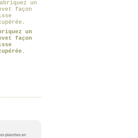
briquez un
evet façon
isse
cupérée.
lles planches en