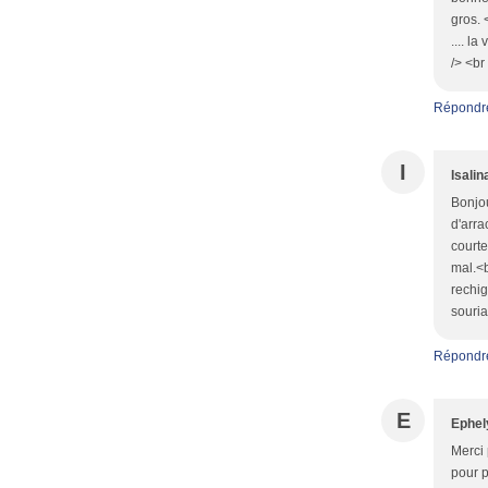
gros. 
.... l
/> <br
Répondr
I
Isalin
Bonjou
d'arra
courte
mal.<b
rechig
souria
Répondr
E
Ephel
Merci 
pour p