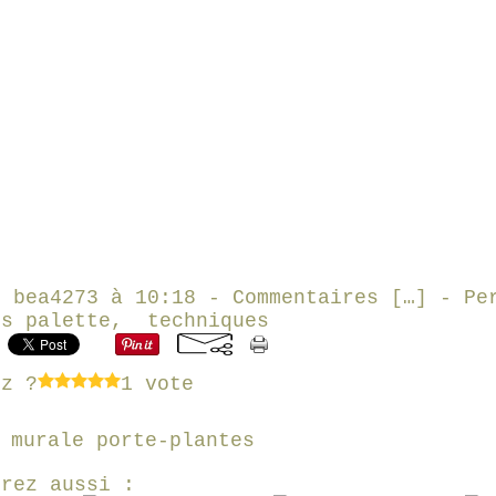
r bea4273 à 10:18 -
Commentaires [
…
]
- Per
is palette
,
techniques
ez ?
1 vote
 murale porte-plantes
erez aussi :