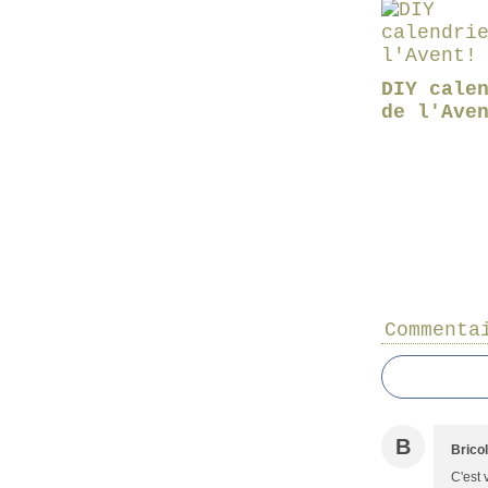
DIY cale
de l'Ave
Commenta
B
Brico
C'est 