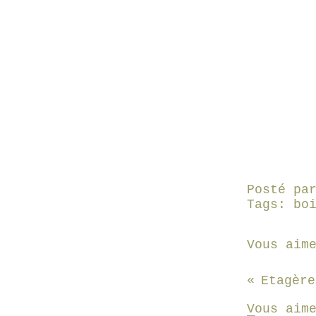
Posté pa
Tags:
bo
Vous aim
Etagère
Vous aim