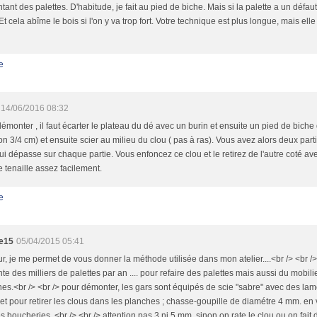
ant des palettes. D'habitude, je fait au pied de biche. Mais si la palette a un défaut
 Et cela abîme le bois si l'on y va trop fort. Votre technique est plus longue, mais ell
e
14/06/2016 08:32
émonter , il faut écarter le plateau du dé avec un burin et ensuite un pied de bich
on 3/4 cm) et ensuite scier au milieu du clou ( pas à ras). Vous avez alors deux par
ui dépasse sur chaque partie. Vous enfoncez ce clou et le retirez de l'autre coté a
 tenaille assez facilement.
e
he15
05/04/2015 05:41
r, je me permet de vous donner la méthode utilisée dans mon atelier....<br /> <br /
e des milliers de palettes par an .... pour refaire des palettes mais aussi du mobili
es.<br /> <br /> pour démonter, les gars sont équipés de scie "sabre" avec des la
 et pour retirer les clous dans les planches ; chasse-goupille de diamétre 4 mm. en
 boucheries. <br /> <br /> attention pas 3 ni 5 mm. sinon on rate le clou ou on fait