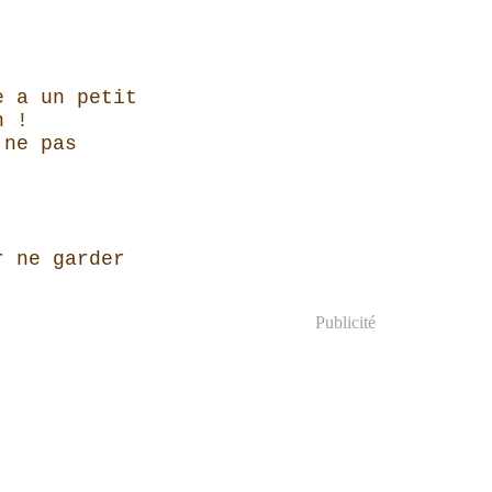
e a un petit
n !
 ne pas
r ne garder
Publicité