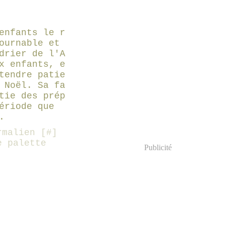
enfants le r
ournable et
drier de l'A
x enfants, e
tendre patie
 Noël. Sa fa
tie des prép
ériode que
.
malien [
#
]
e palette
Publicité