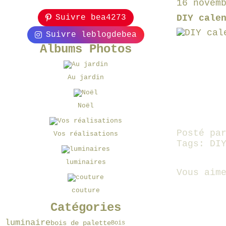
16 novem
Suivre bea4273
DIY cale
Suivre leblogdebea
Albums Photos
Au jardin
Noël
Posté pa
Vos réalisations
Tags:
DI
luminaires
Vous aim
couture
Catégories
luminaire
bois de palette
Bois