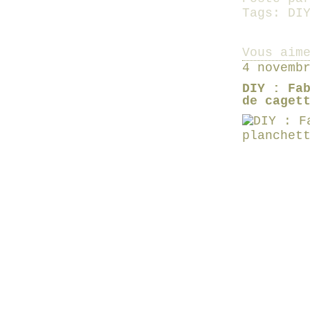
Tags:
DI
Vous aim
4 novemb
DIY : Fa
de caget