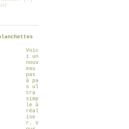
ent
planchettes
Voic
i un
nouv
eau
pas
à pa
s ul
tra
simp
le à
réal
ise
r. V