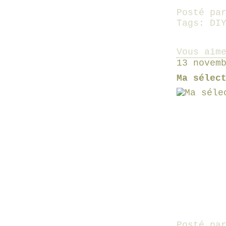
Posté pa
Tags:
DI
Vous aim
13 novem
Ma sélec
Posté pa