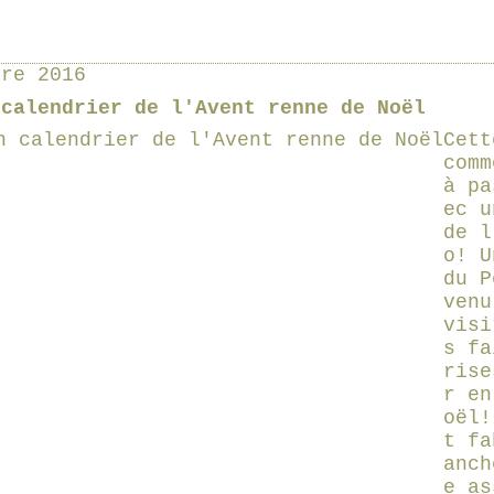
bre 2016
 calendrier de l'Avent renne de Noël
Cett
comm
à pa
ec u
de l
o! U
du P
venu
visi
s fa
rise
r en
oël!
t fa
anch
e as