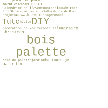
récup
advent calendar
Calendrier de l'Avent
contreplaqué
miroir
tissu
décoration murale
Bois
boule de Noël
encadrement
étagère
projets
noel
DIY
Tuto
médium
luminaire
décoration de Noël
techniques
Christmas
bois
palette
chantournage
bois de palette
jardin
palettes