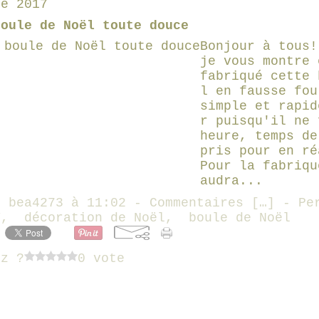
re 2017
boule de Noël toute douce
Bonjour à tous!
je vous montre 
fabriqué cette 
l en fausse fou
simple et rapid
r puisqu'il ne 
heure, temps de
pris pour en ré
Pour la fabriqu
audra...
r bea4273 à 11:02 -
Commentaires [
…
]
- Per
Y
,
décoration de Noël
,
boule de Noël
ez ?
0 vote