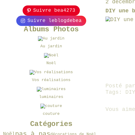
2 décemb
Suivre bea4273
DIY une 
Suivre leblogdebea
Albums Photos
Au jardin
Noël
Vos réalisations
Posté pa
Tags:
DI
luminaires
Vous aim
couture
Catégories
pas à pas
Noël
décorations de Noël