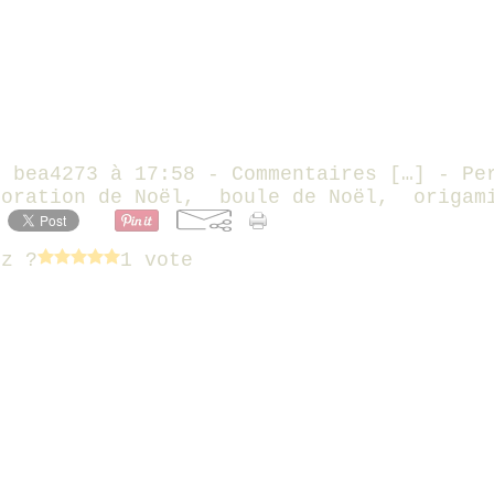
r bea4273 à 17:58 -
Commentaires [
…
]
- Per
coration de Noël
,
boule de Noël
,
origam
ez ?
1 vote