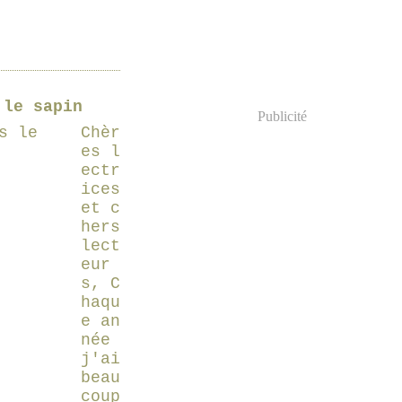
 le sapin
Publicité
Chèr
es l
ectr
ices
et c
hers
lect
eur
s, C
haqu
e an
née
j'ai
beau
coup