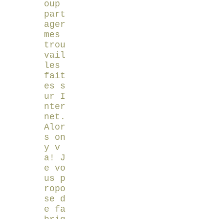
oup
part
ager
mes
trou
vail
les
fait
es s
ur I
nter
net.
Alor
s on
y v
a! J
e vo
us p
ropo
se d
e fa