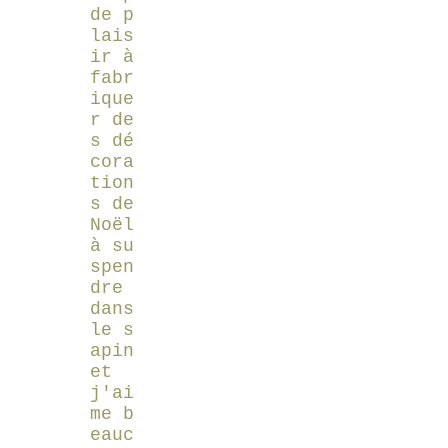
de p
lais
ir à
fabr
ique
r de
s dé
cora
tion
s de
Noël
à su
spen
dre
dans
le s
apin
et
j'ai
me b
eauc