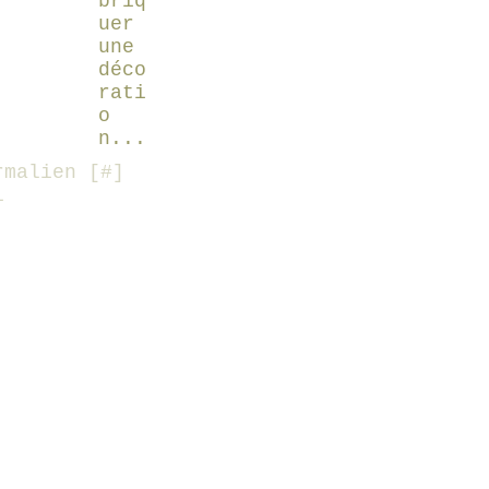
briq
uer
une
déco
rati
o
n...
malien [
#
]
i