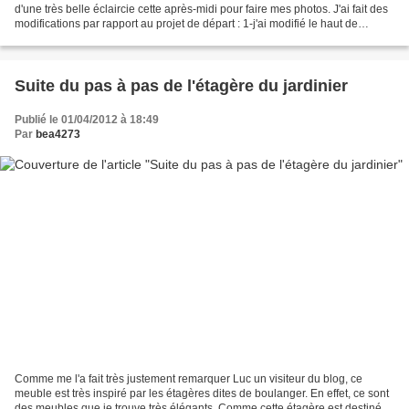
d'une très belle éclaircie cette après-midi pour faire mes photos. J'ai fait des
modifications par rapport au projet de départ : 1-j'ai modifié le haut de
l'étagère qui est...
Suite du pas à pas de l'étagère du jardinier
Publié le 01/04/2012 à 18:49
Par
bea4273
Comme me l'a fait très justement remarquer Luc un visiteur du blog, ce
meuble est très inspiré par les étagères dites de boulanger. En effet, ce sont
des meubles que je trouve très élégants. Comme cette étagère est destinée