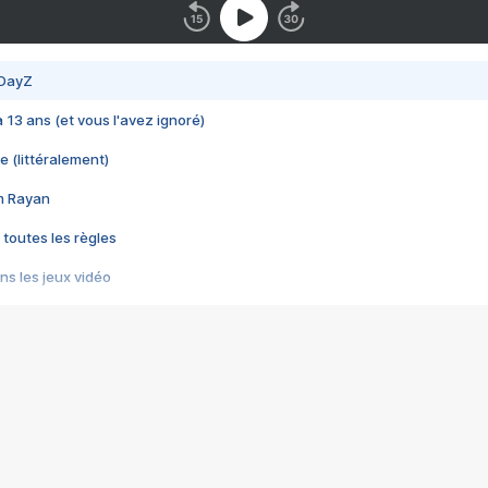
 DayZ
 a 13 ans (et vous l'avez ignoré)
e (littéralement)
im Rayan
 toutes les règles
s les jeux vidéo
us choquant de Rockstar ? - Le scandale BULLY
e plus moche de Steam
du RÊVE tourne au CAUCHEMAR
pendant 8 heures
it… à tort