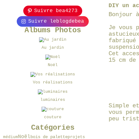
DIY un a
Suivre bea4273
Bonjour 
Suivre leblogdebea
Je vous 
Albums Photos
astucieu
fabriqué
suspensi
Au jardin
Cet acce
15 cm de
Noël
Vos réalisations
luminaires
Simple e
vous per
couture
peu tris
Catégories
Noël
bois de palette
projets
médium