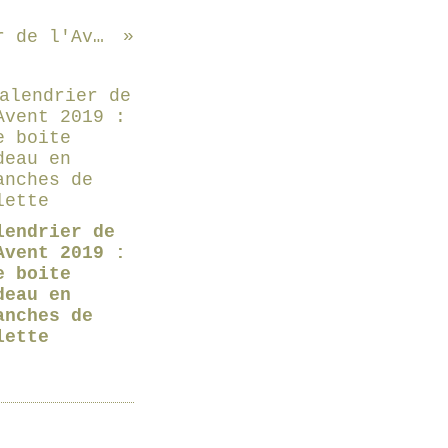
DIY : un calendrier de l'Avent renne de Noël
lendrier de
Avent 2019 :
e boite
deau en
anches de
lette