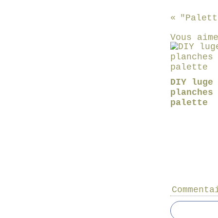
Vous aim
DIY luge
planches
palette
Commenta