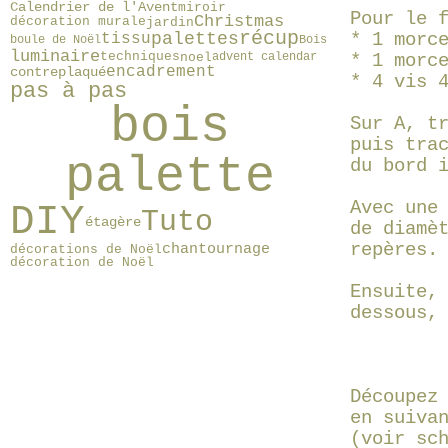
Calendrier de l'Avent
miroir
Pour le 
Christmas
décoration murale
jardin
récup
palettes
* 1 morc
tissu
boule de Noël
Bois
luminaire
techniques
noel
advent calendar
* 1 morc
encadrement
contreplaqué
* 4 vis 
pas à pas
bois
Sur A, t
puis tra
palette
du bord 
Avec une
DIY
Tuto
étagère
de diamè
repères.
chantournage
décorations de Noël
décoration de Noël
Ensuite,
dessous,
Découpez
en suiva
(voir sc