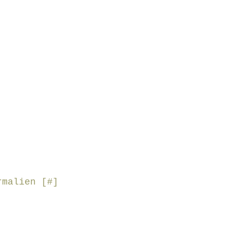
malien [
#
]