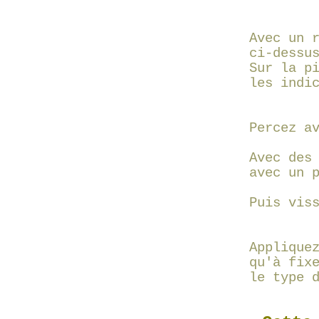
Avec un 
ci-dessu
Sur la p
les indi
Percez a
Avec des
avec un 
Puis vis
Applique
qu'à fix
le type 