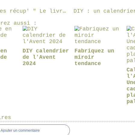
"Palettes récup' " Le livre du blog de Béa
erez aussi :
 en
DIY calendrier
Fabriquez un
 de
de l'Avent
miroir
2024
tendance
Ca
l'
Un
ca
pl
pa
ires
Ajouter un commentaire