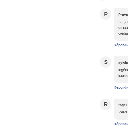
P
Prove
Bonjou
on peu
cordia
Répondr
S
sylvi
ingéni
journé
Répondr
R
roger
Merci.
Répondr