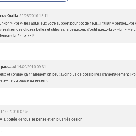
nce Outilla
26/08/2016 12:11
r,<br /> <br /> très astucieux votre support pour pot de fleur...il fallait y penser...<
t réaliser des choses belles et utiles sans beaucoup d'outillage...<br /> <br /> Merc
lement<br /> <br /> P
e
e pascaud
14/06/2016 09:31
eux et comme ça finalement on peut avoir plus de possibilités d'aménagement !!<br 
e syvlie du passé au présent
e
14/06/2016 07:56
A la portée de tous, je pense et en plus très design.
e