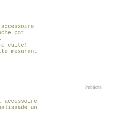
 accessoire
oche pot
s
re cuite!
ite mesurant
Publicité
t accessoire
palissade un