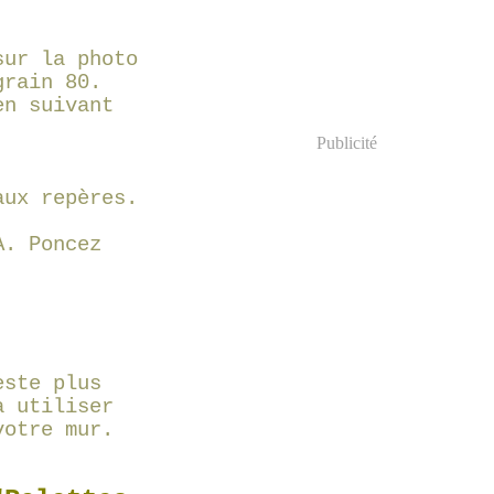
sur la photo
grain 80.
en suivant
Publicité
aux repères.
A. Poncez
.
este plus
à utiliser
votre mur.