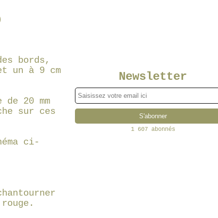
)
des bords,
et un à 9 cm
Newsletter
e de 20 mm
che sur ces
1 607 abonnés
héma ci-
chantourner
 rouge.