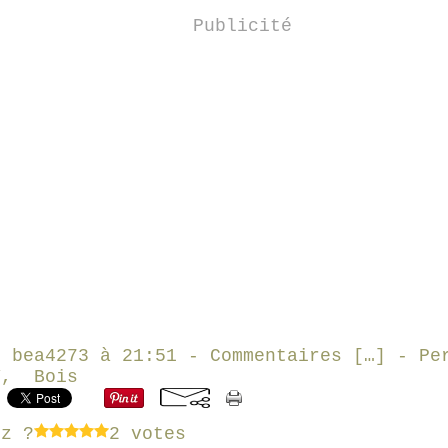
Publicité
r bea4273 à 21:51 -
Commentaires [
…
]
- Per
Y
,
Bois
ez ?
2 votes