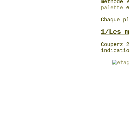
méthode 
palette
Chaque p
1/Les m
Couperz 
indicati