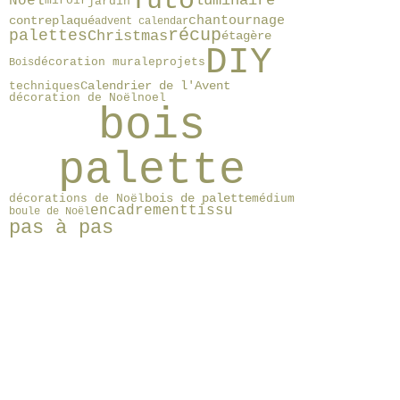
Tuto
luminaire
Noël
miroir
jardin
chantournage
contreplaqué
advent calendar
récup
palettes
Christmas
étagère
DIY
décoration murale
projets
Bois
Calendrier de l'Avent
techniques
décoration de Noël
noel
bois
palette
bois de palette
décorations de Noël
médium
encadrement
tissu
boule de Noël
pas à pas