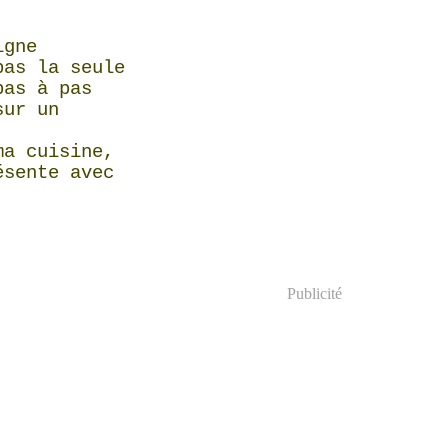
igne
pas la seule
pas à pas
sur un
ma cuisine,
ésente avec
Publicité