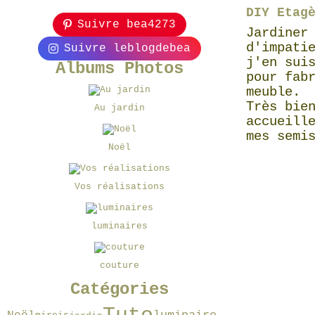
DIY Etag
Suivre bea4273
Jardiner
d'impati
Suivre leblogdebea
j'en sui
Albums Photos
pour fab
meuble.
Très bie
Au jardin
accueill
mes semi
Noël
Vos réalisations
luminaires
couture
Catégories