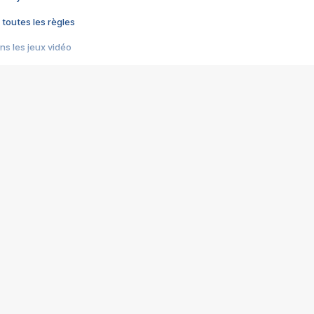
 toutes les règles
s les jeux vidéo
us choquant de Rockstar ? - Le scandale BULLY
e plus moche de Steam
du RÊVE tourne au CAUCHEMAR
pendant 8 heures
it… à tort
umiliés par un jeu vidéo
ire - Final Fantasy 8
ti un empire - Age of Empires
story DOFUS
tard, il crée l'un des pires jeux de tous les temps, MindsEye.