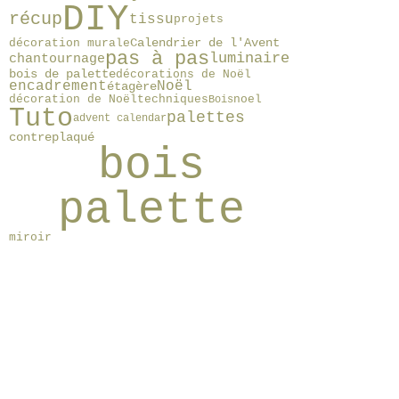
DIY
récup
tissu
projets
Calendrier de l'Avent
décoration murale
pas à pas
luminaire
chantournage
bois de palette
décorations de Noël
encadrement
Noël
étagère
décoration de Noël
techniques
noel
Bois
Tuto
palettes
advent calendar
contreplaqué
bois
palette
miroir