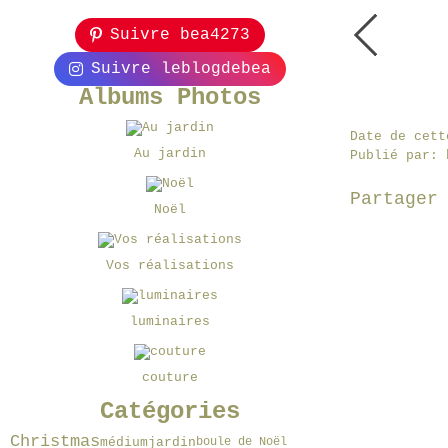
Suivre bea4273
Suivre leblogdebea
Albums Photos
Date de cett
Au jardin
Publié par: 
Partager
Noël
Vos réalisations
luminaires
couture
Catégories
Christmas
médium
jardin
boule de Noël