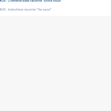
#26 : Chimène Badi raconte "Entre nous"
#25 : Indochine raconte "3e sexe"
#24 : Zaho raconte "C'est chelou"
#23 : Patrick Bruel raconte "Au café des délices"
#22 : Kyo raconte "Le chemin"
#21 : Nolwenn Leroy raconte "Cassé"
#20 : Patrick Hernandez raconte "Born to be alive"
#19 : Lorie raconte "Près de moi"
#18 : Michael Jones raconte "A nos actes manqués" (avec Jean-Jacque
#17 : Khaled raconte "Aïcha"
#16 : Corneille raconte "Parce qu'on vient de loin"
#15 : Indochine raconte "L'aventurier"
14 : Lorie raconte "Sur un air latino"